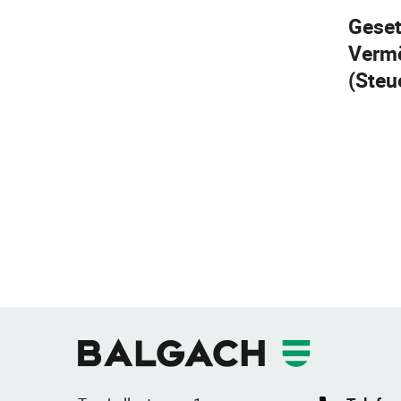
Geset
Verm
(Steu
Fusszeile