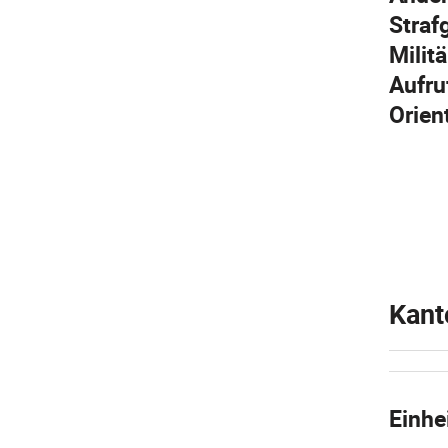
Straf
Milit
Aufru
Orien
Kant
Einhe