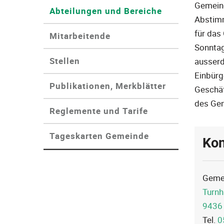
Gemeind
Abteilungen und Bereiche
(ausgewählt)
Abstimm
für das
Mitarbeitende
Sonntag
Stellen
ausserd
Einbürg
Publikationen, Merkblätter
Geschäf
des Gem
Reglemente und Tarife
Tageskarten Gemeinde
Kon
Gemei
Turnh
9436
Tel.
0