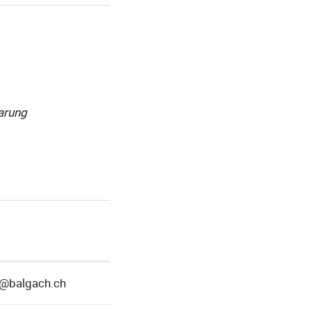
arung
c@balgach.ch