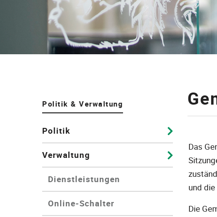
Gem
Zuge
Politik & Verwaltung
Politik
Das Gem
Verwaltung
Sitzung
zuständ
Dienstleistungen
und die
Online-Schalter
Die Gem