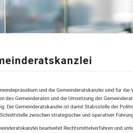
einderatskanzlei
hörige Objekte
eindepräsidium und die Gemeinderatskanzlei sind für die 
en des Gemeinderates und die Umsetzung der Gemeindera
ig. Die Gemeinderatskanzlei ist damit Stabsstelle der Poli
 Schnittstelle zwischen strategischer und operativer Führu
einderatskanzlei bearbeitet Rechtsmittelverfahren und unte