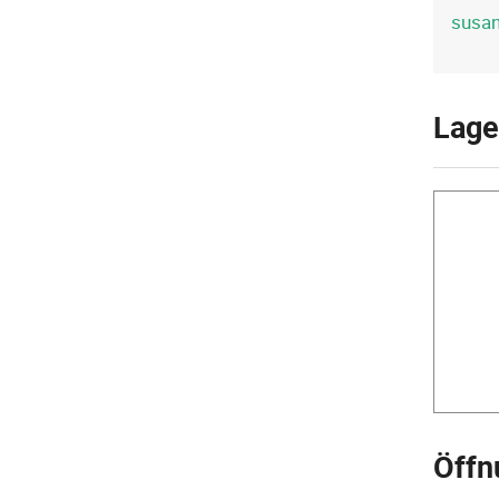
susan
Lage
Öffn