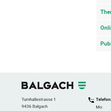
The
Onl
Pub
Fusszeile
Turnhallestrasse 1
Telefon
9436 Balgach
Mo: