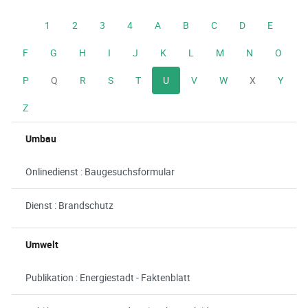
1
2
3
4
A
B
C
D
E
F
G
H
I
J
K
L
M
N
O
P
Q
R
S
T
U
V
W
X
Y
Z
Umbau
Onlinedienst : Baugesuchsformular
Dienst : Brandschutz
Umwelt
Publikation : Energiestadt - Faktenblatt